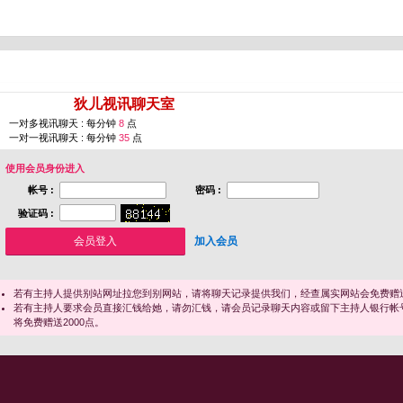
您即将进入 [
狄儿视讯聊天室
]
一对多视讯聊天 : 每分钟
8
点
一对一视讯聊天 : 每分钟
35
点
使用会员身份进入
帐号 :
密码 :
验证码 :
加入会员
若有主持人提供别站网址拉您到别网站，请将聊天记录提供我们，经查属实网站会免费赠送
若有主持人要求会员直接汇钱给她，请勿汇钱，请会员记录聊天内容或留下主持人银行帐
将免费赠送2000点。