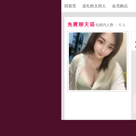
回首页
送礼给主持人
会员购点
免費聊天區
包厢内人数 ： 6 人