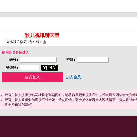
您即将进入 [
狄儿视讯聊天室
]
一对多视讯聊天 : 每分钟
8
点
使用会员身份进入
帐号 :
密码 :
验证码 :
加入会员
若有主持人提供别站网址拉您到别网站，请将聊天记录提供我们，经查属实网站会免费赠送
若有主持人要求会员直接汇钱给她，请勿汇钱，请会员记录聊天内容或留下主持人银行帐
将免费赠送2000点。