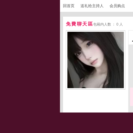
回首页
送礼给主持人
会员购点
免費聊天區
包厢内人数 ： 0 人