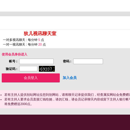
您即将进入 [
狄儿视讯聊天室
]
一对多视讯聊天 : 每分钟
5
点
一对一视讯聊天 : 每分钟
20
点
使用会员身份进入
帐号 :
密码 :
验证码 :
加入会员
若有主持人提供别站网址拉您到别网站，请将聊天记录提供我们，经查属实网站会免费赠送
若有主持人要求会员直接汇钱给她，请勿汇钱，请会员记录聊天内容或留下主持人银行帐
将免费赠送2000点。