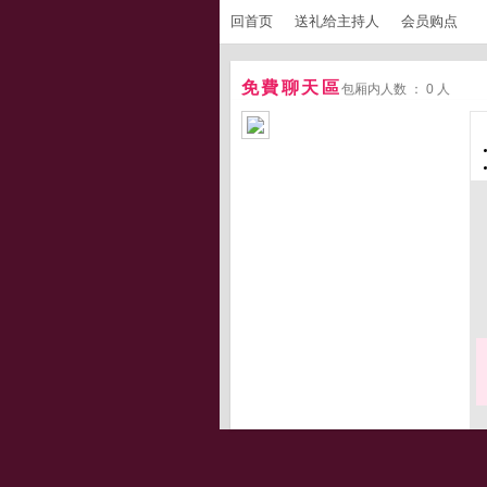
回首页
送礼给主持人
会员购点
免費聊天區
包厢内人数 ： 0 人