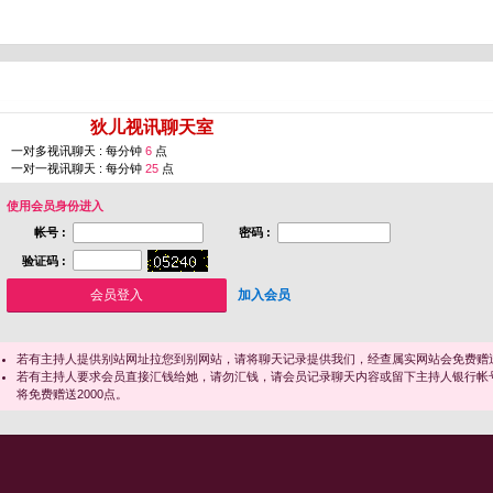
您即将进入 [
狄儿视讯聊天室
]
一对多视讯聊天 : 每分钟
6
点
一对一视讯聊天 : 每分钟
25
点
使用会员身份进入
帐号 :
密码 :
验证码 :
加入会员
若有主持人提供别站网址拉您到别网站，请将聊天记录提供我们，经查属实网站会免费赠送
若有主持人要求会员直接汇钱给她，请勿汇钱，请会员记录聊天内容或留下主持人银行帐
将免费赠送2000点。