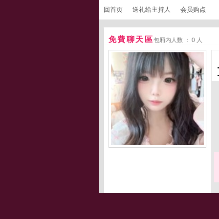
回首页
送礼给主持人
会员购点
免費聊天區
包厢内人数 ： 0 人