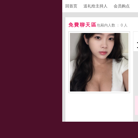
回首页
送礼给主持人
会员购点
免費聊天區
包厢内人数 ： 0 人