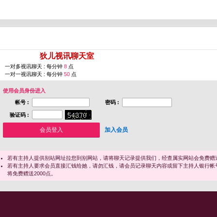
您即将进入 [
狄儿视讯聊天室
]
一对多视讯聊天 : 每分钟
8
点
一对一视讯聊天 : 每分钟
50
点
使用会员身份进入
帐号 :
密码 :
验证码 :
加入会员
若有主持人提供别站网址拉您到别网站，请将聊天记录提供我们，经查属实网站会免费赠送
若有主持人要求会员直接汇钱给她，请勿汇钱，请会员记录聊天内容或留下主持人银行帐
将免费赠送2000点。