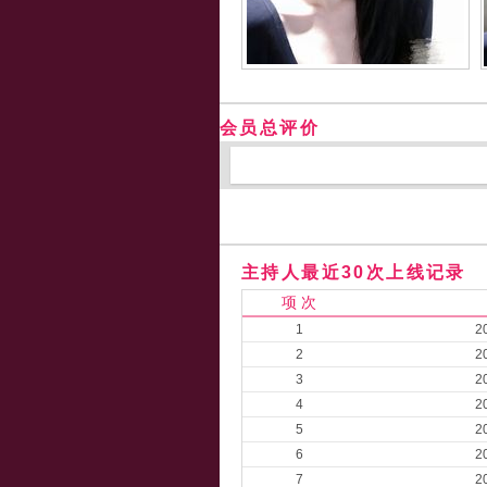
会员总评价
主持人最近30次上线记录
项 次
1
2
2
2
3
2
4
2
5
2
6
2
7
2