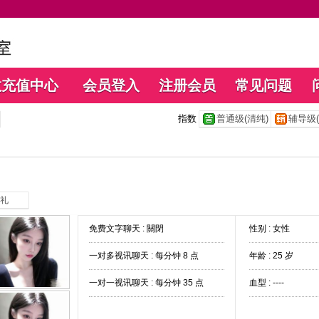
数充值中心
会员登入
注册会员
常见问题
指数
普通级(清纯)
辅导级(
礼
免费文字聊天 :
關閉
性别 : 女性
一对多视讯聊天 :
每分钟 8 点
年龄 : 25 岁
一对一视讯聊天 :
每分钟 35 点
血型 : ----