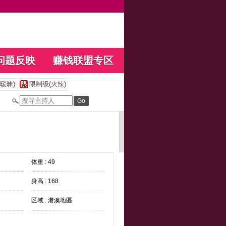
问题反映
赚钱联盟专区
暧昧)
限制级(火辣)
体重 : 49
身高 : 168
区域 : 港澳地區