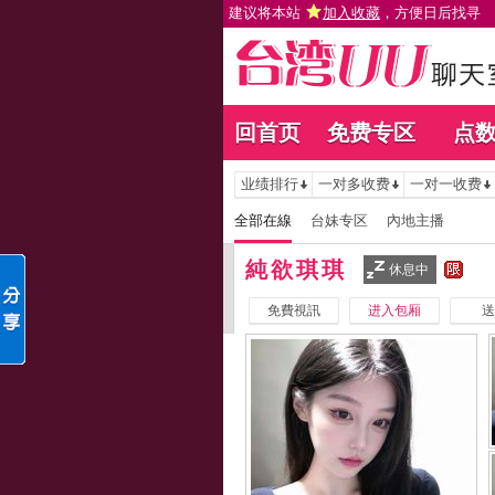
建议将本站
加入收藏
，方便日后找寻
回首页
免费专区
点
业绩排行
一对多收费
一对一收费
全部在線
台妹专区
內地主播
純欲琪琪
休息中
免費視訊
进入包厢
送