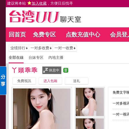
建议将本站
加入收藏
，方便日后找寻
回首页
免费专区
点数充值中心
会员登
业绩排行
一对多收费
一对一收费
全部在線
台妹专区
內地主播
丫頭乖乖
休息中
免費視訊
进入包厢
送礼
免费文字聊
一对多视讯
一对一视讯