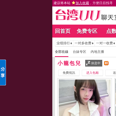
建议将本站
加入收藏
，方便日后找寻
回首页
免费专区
点
业绩排行
一对多收费
一对一收费
全部在線
台妹专区
內地主播
小籠包兒
休息中
免費視訊
进入包厢
送