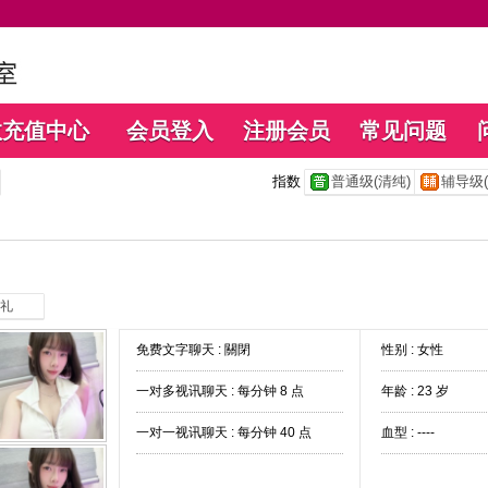
数充值中心
会员登入
注册会员
常见问题
指数
普通级(清纯)
辅导级(
礼
免费文字聊天 :
關閉
性别 : 女性
一对多视讯聊天 :
每分钟 8 点
年龄 : 23 岁
一对一视讯聊天 :
每分钟 40 点
血型 : ----