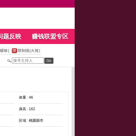
问题反映
赚钱联盟专区
暧昧)
限制级(火辣)
体重 : 46
身高 : 162
区域 : 桃園縣市