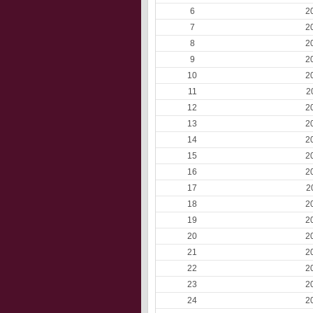
6
2
7
2
8
2
9
2
10
2
11
2
12
2
13
2
14
2
15
2
16
2
17
2
18
2
19
2
20
2
21
2
22
2
23
2
24
2