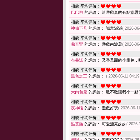
相貌 平均评价 :
巴巴啦
的評論： 這遊戲真的有點意思
相貌 平均评价 :
神仙下凡
的評論： 誠意滿滿
( 2026-06
相貌 平均评价 :
鼎泰豐
的評論： 遊戲南波萬
( 2026-06
相貌 平均评价 :
布魯諾
的評論： 又香又甜的小籠包，
相貌 平均评价 :
黑色之王
的評論：
( 2026-06-11 04:19
相貌 平均评价 :
大肉包兒
的評論： 敢不敢讓我小一點
相貌 平均评价 :
夜神猿
的評論： 遊戲好玩
( 2026-06-11
相貌 平均评价 :
酷艾熱
的評論： 可愛漂亮妹妹
( 2026-
相貌 平均评价 :
無聊人
的評論： 遊戲GOOD
( 2026-06