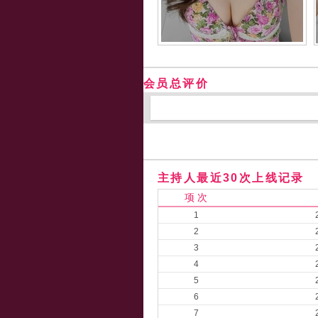
会员总评价
主持人最近30次上线记录
项 次
1
2
3
4
5
6
7