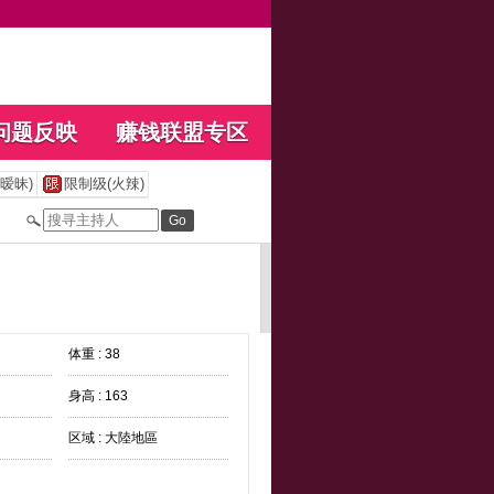
问题反映
赚钱联盟专区
暧昧)
限制级(火辣)
体重 : 38
身高 : 163
区域 : 大陸地區