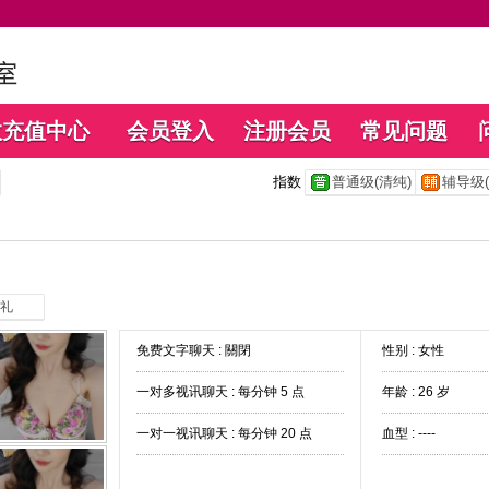
数充值中心
会员登入
注册会员
常见问题
指数
普通级(清纯)
辅导级(
礼
免费文字聊天 :
關閉
性别 : 女性
一对多视讯聊天 :
每分钟 5 点
年龄 : 26 岁
一对一视讯聊天 :
每分钟 20 点
血型 : ----