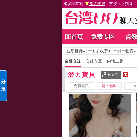
建议将本站
加入收藏
，方便日后找寻
回首页
免费专区
点
业绩排行
一对多收费
一对一收费
全部在線
台妹专区
內地主播
潛力寶貝
休息中
免費視訊
进入包厢
送