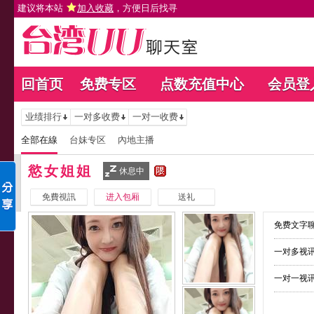
建议将本站
加入收藏
，方便日后找寻
回首页
免费专区
点数充值中心
会员登
业绩排行
一对多收费
一对一收费
全部在線
台妹专区
內地主播
慾女姐姐
休息中
免費視訊
进入包厢
送礼
免费文字聊
一对多视讯
一对一视讯