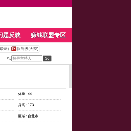
问题反映
赚钱联盟专区
暧昧)
限制级(火辣)
体重 : 44
身高 : 173
区域 : 台北市