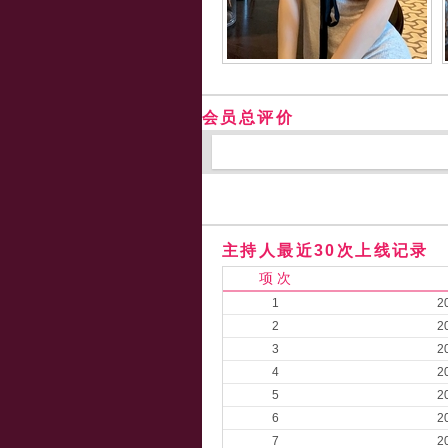
会员总评价
主持人最近30次上线记录
项 次
1
2
2
2
3
2
4
2
5
2
6
2
7
2