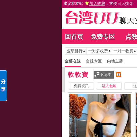
建议将本站
加入收藏
，方便日后找寻
回首页
免费专区
点
业绩排行
一对多收费
一对一收费
全部在線
台妹专区
內地主播
軟軟寶
休息中
免費視訊
进入包厢
送