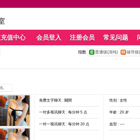
数充值中心
会员登入
注册会员
常见问题
指数
普通级(清纯)
辅导级(
礼
免费文字聊天 :
關閉
性别 : 女性
一对多视讯聊天 :
每分钟 5 点
年龄 : 20 岁
一对一视讯聊天 :
每分钟 20 点
血型 : ----